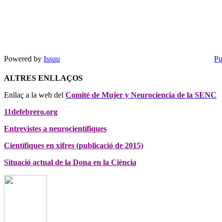
Powered by
Issuu
Pu
ALTRES ENLLAÇOS
Enllaç a la web del
Comité de Mujer y Neurociencia de la SENC
11defebrero.org
Entrevistes a neurocientífiques
Científiques en xifres (publicació de 2015)
Situació actual de la Dona en la Ciència