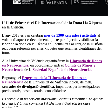
L’
11 de Febrer
és el
Dia Internacional de la Dona i la Xiqueta
en la Ciència.
L’any 2018 es van celebrar
més de 1300 xerrades i activitats
al
voltant d’aquest esdeveniment, que té per objectiu visibilitzar la
labor de la dona en la Ciència en l’actualitat i al llarg de la Història i
recuperar referents per a les xiquetes que seran les científiques del
futur.
A la Universitat de València organitzàrem la
I Jornada de Dones
en Neurociència
,
en coordinació amb el
Comité de Mujer y
Neurociencia
de la
Sociedad Española de Neurociencia.
Enguany, el
Programa de la II Jornada de Dones en
Neurociència
de la Universitat de València inclou, de matí,
xerrades de divulgació científica
, impartides per investigadores
predoctorals, postdoctorals i consolidades:
És cert que hi ha cervells masculins i cervells femenins? Té gènere
la ciència? Quan comença l’Alzheimer? Què són les ones
cerebrals?…