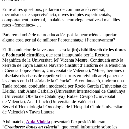
Entre altres qüestions, parlarem de comunicació cerebral,
mecanismes de supervivència, noves teràpies experimentals,
comportament maternal, malalties neurodegeneratives i malalties
rares «femenines»….
Parlarem també de neuroeducació: pot la neurociència aportar
alguna cosa per tal de millorar l’aprenentatge i l’ensenyament?
El fil conductor de la vesprada serà l
a (in)visibilització de les dones
a l’educació
científica
, que serà inaugurada per la Rectora
Magnífica de la Universitat, Mª Vicenta Mestre. Continuarà amb la
xerrada de Tayra Lanuza Navarro (Institut d’Història de la Medicina
i Ciència López Piñero, Universitat de València), “Mites, heroïnes i
falsedats: els riscos de repetir vells errors en reivindicar el paper de
les dones en la Història de la Ciència”. A continuació, tindrem una
Taula rodona, conduïda i moderada per Rocío García (Universitat de
Lleida), amb Anna Carballo (Universitat Internacional de Catalunya
i Universitat Oberta de Catalunya), Rafael Crespo (Universitat
de València), Ana LLuch (Universitat de València i
Servei d’Hematologia i Oncologia de l’Hospital Clínic Universitari
de València) y Tayra Lanuza.
Així mateix,
Aula Violeta
presentarà l’exposició itinerant
“
Creadores: dones en ciència
”, que recull informació sobre les