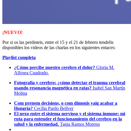
¡NUEVO!
Por si os las perdisteis, entre el 15 y el 21 de febrero tendréis
disponibles los videos de las charlas en los siguientes entaces:
Playlist completa
¿Cómo percibe nuestro cerebro el dolor?
Gloria M.
Alfosea Cuadrado.
Fotografía y cerebro: ¿cómo detectar el trauma cerebral
usando resonancia magnética en ratas?
Isabel San Martín
Molina
Com prenem decisions, o com dimonis vaig acabar a
Hongria?
Cecília Pardo Bellver
El nexo entre el sistema nervioso y el sistema inmune: mi
ruta para entender el funcionamiento del cerebro en la
salud y la enfermedad.
Tania Ramos Moreno