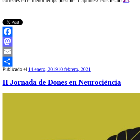
correctes en el menor temps possible.
T’apuntes? Pots fer-ho
ací
.
Facebook
Mastodon
Email
Publicado el
14 enero, 2019
10 febrero, 2021
Compartir
II Jornada de Dones en Neurociència