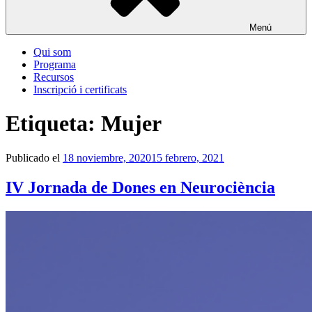
Menú
Qui som
Programa
Recursos
Inscripció i certificats
Etiqueta:
Mujer
Publicado el
18 noviembre, 2020
15 febrero, 2021
IV Jornada de Dones en Neurociència