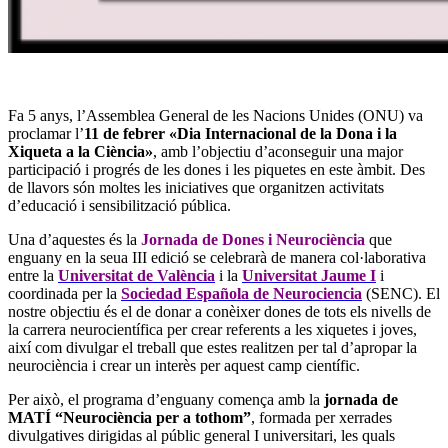
Fa 5 anys, l’Assemblea General de les Nacions Unides (ONU) va
proclamar l’
11 de febrer «Dia Internacional de la Dona i la
Xiqueta a la Ciència»
, amb l’objectiu d’aconseguir una major
participació i progrés de les dones i les piquetes en este àmbit. Des
de llavors són moltes les iniciatives que organitzen activitats
d’educació i sensibilització pública.
Una d’aquestes és la
Jornada de Dones i Neurociència
que
enguany en la seua III edició se celebrarà de manera col·laborativa
entre la
Universitat de València
i la
Universitat Jaume I
i
coordinada per la
Sociedad Española de Neurociencia
(SENC). El
nostre objectiu és el de donar a conèixer dones de tots els nivells de
la carrera neurocientífica per crear referents a les xiquetes i joves,
així com divulgar el treball que estes realitzen per tal d’apropar la
neurociència i crear un interès per aquest camp científic.
Per això, el programa d’enguany comença amb la
jornada de
MATÍ “Neurociència per a tothom”
, formada per xerrades
divulgatives dirigidas al públic general I universitari, les quals