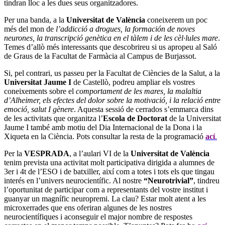
tindran lloc a les dues seus organitzadores.
Per una banda, a la
Universitat de València
coneixerem un poc
més del mon de
l’addicció a drogues, la formación de noves
neurones, la transcripció genètica en el tàlem i de les cèl·lules mare
.
Temes d’allò més interessants que descobrireu si us apropeu al Saló
de Graus de la Facultat de Farmàcia al Campus de Burjassot.
Si, pel contrari, us passeu per la Facultat de Ciències de la Salut, a la
Universitat Jaume I
de Castellò, podreu ampliar els vostres
coneixements sobre el
comportament de les mares, la malaltia
d’Alheimer, els efectes del dolor sobre la motivació, i la relació entre
emoció, salut I gènere
.
Aquesta sessió de cerrados s’emmarca dins
de les activitats que organitza l’
Escola de Doctorat
de la Universitat
Jaume I també amb motiu del Dia Internacional de la Dona i la
Xiqueta en la Ciència. Pots consultar la resta de la programació
ací
.
Per la
VESPRADA
, a l’aulari VI de la
Universitat de València
tenim prevista una activitat molt participativa dirigida a alumnes de
3er i 4t de l’ESO i de batxiller, així com a totes i tots els que tingau
interés en l’univers neurocientífic. Al nostre
“Neurotrivial”
, tindreu
l’oportunitat de participar com a representants del vostre institut i
guanyar un magnífic neuropremi. La clau? Estar molt atent a les
microxerrades que ens oferiran algunes de les nostres
neurocientífiques i aconseguir el major nombre de respostes